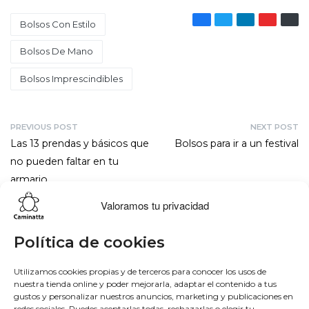
Bolsos Con Estilo
Bolsos De Mano
Bolsos Imprescindibles
PREVIOUS POST
NEXT POST
Las 13 prendas y básicos que
Bolsos para ir a un festival
no pueden faltar en tu
armario
Valoramos tu privacidad
Lo más buscado
Conócenos
Conéctate
Política de cookies
Bowling
Sobre nosotros
Facebook
Utilizamos cookies propias y de terceros para conocer los usos de
nuestra tienda online y poder mejorarla, adaptar el contenido a tus
Hobo
50 aniversario
Instagram
gustos y personalizar nuestros anuncios, marketing y publicaciones en
Monedero
Únete al equipo
Twitter
redes sociales. Puedes aceptarlas todas, rechazarlas o elegir tu