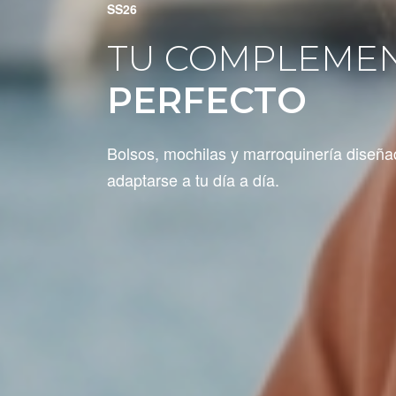
SS26
TU COMPLEME
PERFECTO
Bolsos, mochilas y marroquinería diseña
adaptarse a tu día a día.