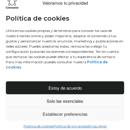
Valoramos tu privacidad
Lo más buscado
Conócenos
Conéctate
Política de cookies
Bowling
Sobre nosotros
Facebook
Utilizamos cookies propias y de terceros para conocer los usos de
nuestra tienda online y poder mejorarla, adaptar el contenido a tus
Hobo
50 aniversario
Instagram
gustos y personalizar nuestros anuncios, marketing y publicaciones en
Monedero
Únete al equipo
Twitter
redes sociales. Puedes aceptarlas todas, rechazarlas o elegir tu
Mochila
Blog
Youtube
configuración pulsando los botones correspondientes. Ten en cuenta
que rechazar las cookies puede afectar a tu experiencia de compra.
Contacto
Para más información puedes consultar nuestra
Política de
Conéctate
cookies
.
Manufacturas diente, S.A.
C/Idiazabal, 37 Barrio Bengoetxea
Estoy de acuerdo
48960 Galdakao, Bizkaia
Solo las esenciales
info@caminattabags.com
Establecer preferencias
© 2025 Caminatta
Política de cookies
Política de privacidad
Aviso legal