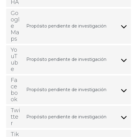
HA
Go
ogl
e
Propósito pendiente de investigación
Ma
ps
Yo
uT
Propósito pendiente de investigación
ub
e
Fa
ce
Propósito pendiente de investigación
bo
ok
Twi
tte
Propósito pendiente de investigación
r
Tik