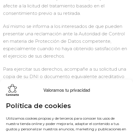
afecte a la licitud del tratamiento basado en el
consentimiento previo a su retirada.
Así mismo se informa a los interesados de que pueden
presentar una reclamación ante la Autoridad de Control
en materia de Protección de Datos competente,
especialmente cuando no haya obtenido satisfacción en
el ejercicio de sus derechos.
Para ejercitar sus derechos, acompañe a su solicitud una
copia de su DNI o documento equivalente acreditativo
de su identidad.
Valoramos tu privacidad
Lo más buscado
Conócenos
Conéctate
Política de cookies
Bowling
Sobre nosotros
Facebook
Utilizamos cookies propias y de terceros para conocer los usos de
nuestra tienda online y poder mejorarla, adaptar el contenido a tus
Hobo
50 aniversario
Instagram
gustos y personalizar nuestros anuncios, marketing y publicaciones en
Monedero
Únete al equipo
Twitter