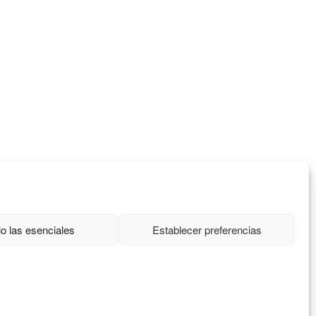
Conéctate
o las esenciales
Establecer preferencias
Manufacturas diente, S.A.
C/Idiazabal, 37 Barrio Bengoetxea
48960 Galdakao, Bizkaia
info@caminattabags.com