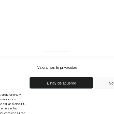
Valoramos tu privacidad
Conócenos
Conéctate
Estoy de acuerdo
Sol
Sobre nosotros
Facebook
50 aniversario
Instagram
tienda online y
os anuncios,
Únete al equipo
Twitter
azarlas o elegir tu
Blog
Youtube
rechazar las
Contacto
 puedes consultar