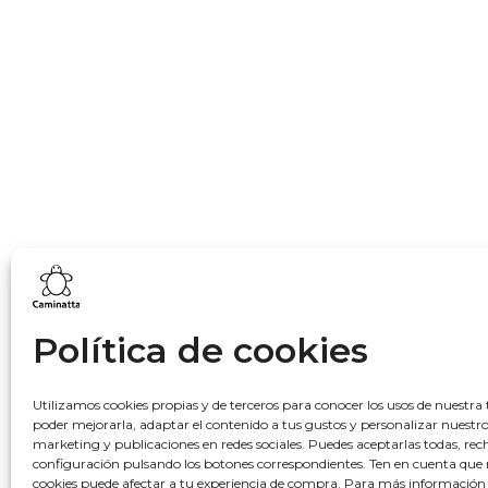
Lo más buscado
Política de cookies
Bowling
Hobo
Utilizamos cookies propias y de terceros para conocer los usos de nuestra 
poder mejorarla, adaptar el contenido a tus gustos y personalizar nuestr
Monedero
marketing y publicaciones en redes sociales. Puedes aceptarlas todas, rech
Mochila
configuración pulsando los botones correspondientes. Ten en cuenta que 
cookies puede afectar a tu experiencia de compra. Para más información