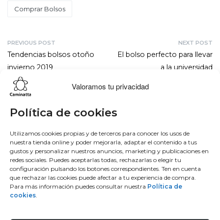
Comprar Bolsos
PREVIOUS POST
NEXT POST
Tendencias bolsos otoño
El bolso perfecto para llevar
invierno 2019
a la universidad
Valoramos tu privacidad
Lo más buscado
Conócenos
Conéctate
Política de cookies
Bowling
Sobre nosotros
Facebook
Utilizamos cookies propias y de terceros para conocer los usos de
nuestra tienda online y poder mejorarla, adaptar el contenido a tus
Hobo
50 aniversario
Instagram
gustos y personalizar nuestros anuncios, marketing y publicaciones en
Monedero
Únete al equipo
Twitter
redes sociales. Puedes aceptarlas todas, rechazarlas o elegir tu
Mochila
Blog
Youtube
configuración pulsando los botones correspondientes. Ten en cuenta
que rechazar las cookies puede afectar a tu experiencia de compra.
Contacto
Para más información puedes consultar nuestra
Política de
Conéctate
cookies
.
Manufacturas diente, S.A.