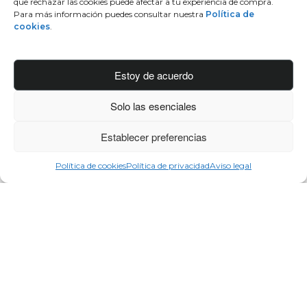
que rechazar las cookies puede afectar a tu experiencia de compra.
5 cosas que nunca deben faltar en un bolso
Para más información puedes consultar nuestra
Política de
cookies
.
10 DE OCTUBRE DE 2018
Estoy de acuerdo
Solo las esenciales
Establecer preferencias
Política de cookies
Política de privacidad
Aviso legal