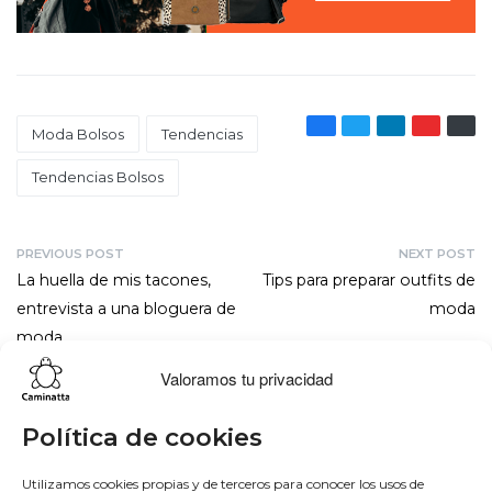
Moda Bolsos
Tendencias
Tendencias Bolsos
PREVIOUS POST
NEXT POST
La huella de mis tacones,
Tips para preparar outfits de
entrevista a una bloguera de
moda
moda
Valoramos tu privacidad
Lo más buscado
Conócenos
Conéctate
Política de cookies
Bowling
Sobre nosotros
Facebook
Utilizamos cookies propias y de terceros para conocer los usos de