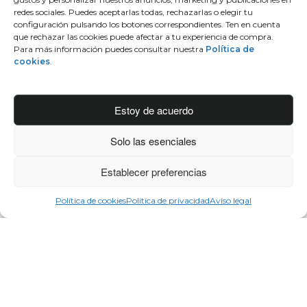
redes sociales. Puedes aceptarlas todas, rechazarlas o elegir tu
configuración pulsando los botones correspondientes. Ten en cuenta
que rechazar las cookies puede afectar a tu experiencia de compra.
Tendencias otoño invierno 2017-2018, todo lo
Para más información puedes consultar nuestra
Política de
cookies
.
que está por llegar
2 DE AGOSTO DE 2017
Estoy de acuerdo
Solo las esenciales
Establecer preferencias
Política de cookies
Política de privacidad
Aviso legal
Lo más buscado
Conócenos
Conéctate