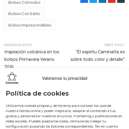
Bolsos Cómodos
Bolsos Con Estilo
Bolsos Imprescindibles
PREVIOUS POST
NEXT POST
Inspiración volcánica en los
“El espíritu Caminatta es
bolsos Primavera Verano
sobre todo color y detalle”
2016
Valoramos tu privacidad
Lo más buscado
Conócenos
Conéctate
Política de cookies
Bowling
Sobre nosotros
Facebook
Utilizamos cookies propias y de terceros para conocer los usos de
nuestra tienda online y poder mejorarla, adaptar el contenido a tus
Hobo
50 aniversario
Instagram
gustos y personalizar nuestros anuncios, marketing y publicaciones en
Monedero
Únete al equipo
Twitter
redes sociales. Puedes aceptarlas todas, rechazarlas o elegir tu
Mochila
Blog
Youtube
configuración pulsando los botones correspondientes. Ten en cuenta