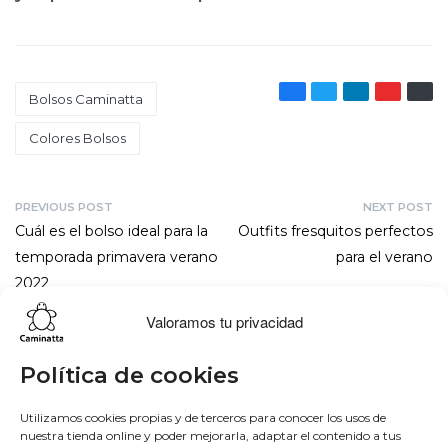
Bolsos Caminatta
Colores Bolsos
PREVIOUS POST
NEXT POST
Cuál es el bolso ideal para la
Outfits fresquitos perfectos
temporada primavera verano
para el verano
2022
Valoramos tu privacidad
Lo más buscado
Conócenos
Conéctate
Política de cookies
Bowling
Sobre nosotros
Facebook
Utilizamos cookies propias y de terceros para conocer los usos de
nuestra tienda online y poder mejorarla, adaptar el contenido a tus
Hobo
50 aniversario
Instagram