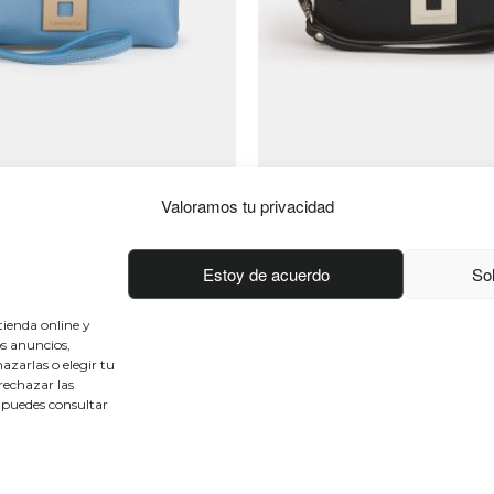
Valoramos tu privacidad
Conócenos
Conéctate
Estoy de acuerdo
Sol
Sobre nosotros
Facebook
50 aniversario
Instagram
tienda online y
os anuncios,
Únete al equipo
Twitter
azarlas o elegir tu
Blog
Youtube
rechazar las
Contacto
 puedes consultar
© 2025 Caminatta