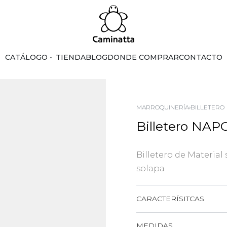
CATÁLOGO
TIENDA
BLOG
DONDE COMPRAR
CONTACTO
MARROQUINERÍA
›
BILLETERO
Billetero NAP
Billetero de Material 
solapa
CARACTERÍSITCAS
MEDIDAS