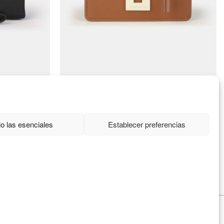
Conéctate
o las esenciales
Establecer preferencias
Manufacturas diente, S.A.
C/Idiazabal, 37 Barrio Bengoetxea
48960 Galdakao, Bizkaia
info@caminattabags.com