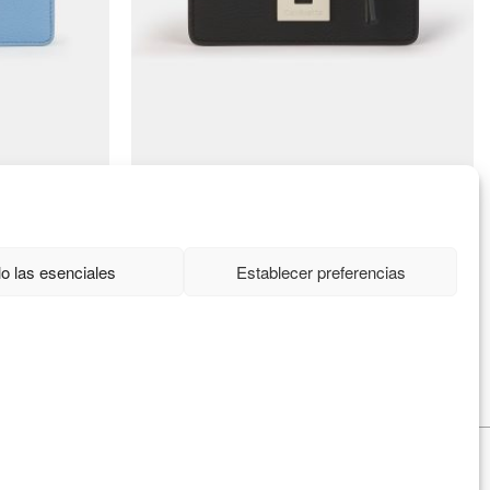
Conéctate
o las esenciales
Establecer preferencias
Manufacturas diente, S.A.
C/Idiazabal, 37 Barrio Bengoetxea
48960 Galdakao, Bizkaia
info@caminattabags.com