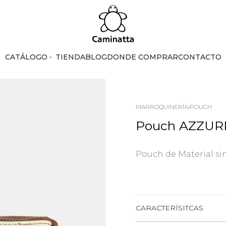
CATÁLOGO
TIENDA
BLOG
DONDE COMPRAR
CONTACTO
MARROQUINERÍA
›
POUCH
Pouch AZZUR
Pouch de Material sin
CARACTERÍSITCAS