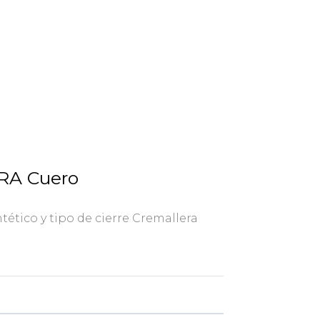
RA Cuero
tético y tipo de cierre Cremallera