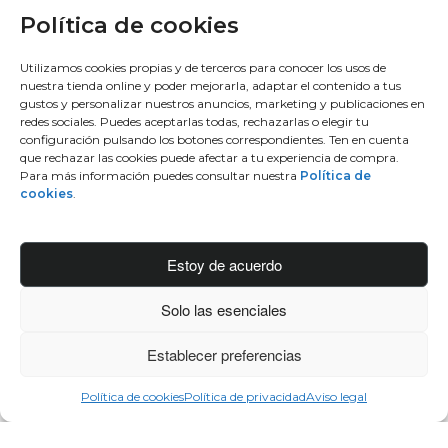
Política de cookies
Utilizamos cookies propias y de terceros para conocer los usos de
nuestra tienda online y poder mejorarla, adaptar el contenido a tus
gustos y personalizar nuestros anuncios, marketing y publicaciones en
redes sociales. Puedes aceptarlas todas, rechazarlas o elegir tu
configuración pulsando los botones correspondientes. Ten en cuenta
que rechazar las cookies puede afectar a tu experiencia de compra.
Tips sobre cómo decorar un bolso, hazlo
Para más información puedes consultar nuestra
Política de
cookies
.
diferente, hazlo tuyo
5 DE JULIO DE 2017
Estoy de acuerdo
Solo las esenciales
Establecer preferencias
Política de cookies
Política de privacidad
Aviso legal