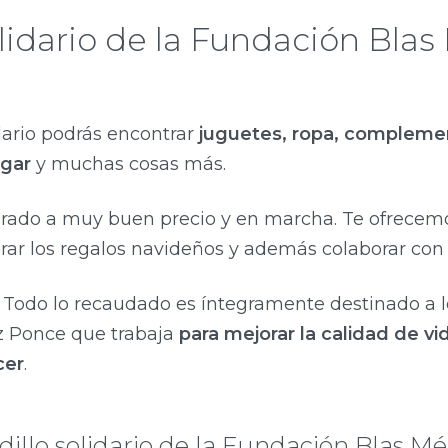
olidario de la Fundación Bla
dario podrás encontrar
juguetes, ropa, compleme
ogar
y muchas cosas más.
ado a muy buen precio y en marcha. Te ofrecemo
ar los regalos navideños y además colaborar con
 Todo lo recaudado es íntegramente destinado a l
 Ponce que trabaja
para mejorar la calidad de vi
cer
.
dillo solidario de la Fundación Blas 