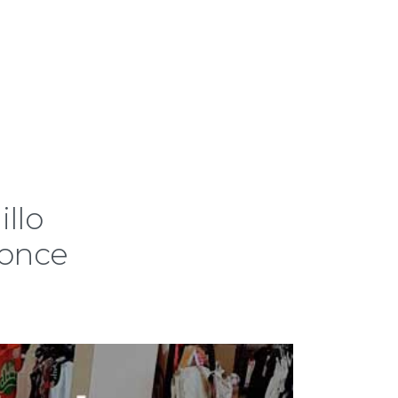
llo
Ponce