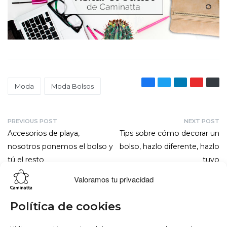
Moda
Moda Bolsos
PREVIOUS POST
NEXT POST
Accesorios de playa,
Tips sobre cómo decorar un
nosotros ponemos el bolso y
bolso, hazlo diferente, hazlo
tú el resto
tuyo
Valoramos tu privacidad
Lo más buscado
Conócenos
Conéctate
Política de cookies
Bowling
Sobre nosotros
Facebook