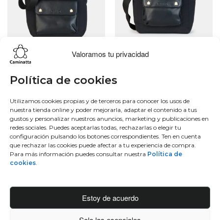
Valoramos tu privacidad
Lo más buscado
Conócenos
Conéctate
Política de cookies
Bowling
Sobre nosotros
Facebook
Utilizamos cookies propias y de terceros para conocer los usos de
nuestra tienda online y poder mejorarla, adaptar el contenido a tus
Hobo
50 aniversario
Instagram
gustos y personalizar nuestros anuncios, marketing y publicaciones en
Monedero
Únete al equipo
Twitter
redes sociales. Puedes aceptarlas todas, rechazarlas o elegir tu
Mochila
Blog
Youtube
configuración pulsando los botones correspondientes. Ten en cuenta
que rechazar las cookies puede afectar a tu experiencia de compra.
Contacto
Para más información puedes consultar nuestra
Política de
Conéctate
cookies
.
Manufacturas diente, S.A.
C/Idiazabal, 37 Barrio Bengoetxea
Estoy de acuerdo
48960 Galdakao, Bizkaia
Solo las esenciales