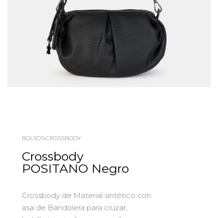
BOLSOS
›
CROSSBODY
Crossbody
POSITANO Negro
Crossbody de Material sintético con
asa de Bandolera para cruzar,