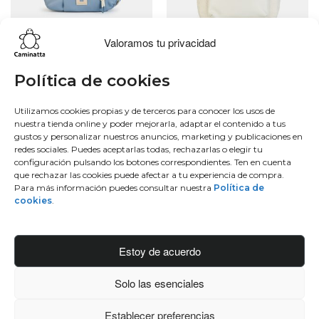
Valoramos tu privacidad
Lo más buscado
Conócenos
Conéctate
Política de cookies
Bowling
Sobre nosotros
Facebook
Utilizamos cookies propias y de terceros para conocer los usos de
nuestra tienda online y poder mejorarla, adaptar el contenido a tus
Hobo
50 aniversario
Instagram
gustos y personalizar nuestros anuncios, marketing y publicaciones en
Monedero
Únete al equipo
Twitter
redes sociales. Puedes aceptarlas todas, rechazarlas o elegir tu
Mochila
Blog
Youtube
configuración pulsando los botones correspondientes. Ten en cuenta
que rechazar las cookies puede afectar a tu experiencia de compra.
Contacto
Para más información puedes consultar nuestra
Política de
Conéctate
cookies
.
Manufacturas diente, S.A.
C/Idiazabal, 37 Barrio Bengoetxea
Estoy de acuerdo
48960 Galdakao, Bizkaia
Solo las esenciales
info@caminattabags.com
Establecer preferencias
© 2025 Caminatta