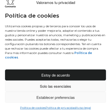
Valoramos tu privacidad
Lo más buscado
Conócenos
Conéctate
Política de cookies
Bowling
Sobre nosotros
Facebook
Utilizamos cookies propias y de terceros para conocer los usos de
nuestra tienda online y poder mejorarla, adaptar el contenido a tus
Hobo
50 aniversario
Instagram
gustos y personalizar nuestros anuncios, marketing y publicaciones en
Monedero
Únete al equipo
Twitter
redes sociales. Puedes aceptarlas todas, rechazarlas o elegir tu
Mochila
Blog
Youtube
configuración pulsando los botones correspondientes. Ten en cuenta
que rechazar las cookies puede afectar a tu experiencia de compra.
Contacto
Para más información puedes consultar nuestra
Política de
Conéctate
cookies
.
Manufacturas diente, S.A.
C/Idiazabal, 37 Barrio Bengoetxea
Estoy de acuerdo
48960 Galdakao, Bizkaia
Solo las esenciales
info@caminattabags.com
Establecer preferencias
© 2025 Caminatta
Política de cookies
Política de privacidad
Aviso legal