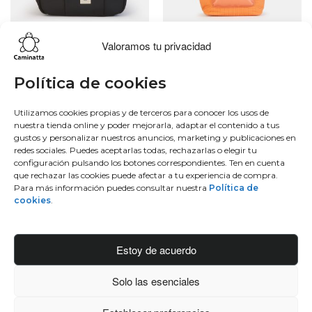
Valoramos tu privacidad
Lo más buscado
Conócenos
Conéctate
Política de cookies
Bowling
Sobre nosotros
Facebook
Utilizamos cookies propias y de terceros para conocer los usos de
nuestra tienda online y poder mejorarla, adaptar el contenido a tus
Hobo
50 aniversario
Instagram
gustos y personalizar nuestros anuncios, marketing y publicaciones en
Monedero
Únete al equipo
Twitter
redes sociales. Puedes aceptarlas todas, rechazarlas o elegir tu
Mochila
Blog
Youtube
configuración pulsando los botones correspondientes. Ten en cuenta
que rechazar las cookies puede afectar a tu experiencia de compra.
Contacto
Para más información puedes consultar nuestra
Política de
Conéctate
cookies
.
Manufacturas diente, S.A.
C/Idiazabal, 37 Barrio Bengoetxea
Estoy de acuerdo
48960 Galdakao, Bizkaia
Solo las esenciales
info@caminattabags.com