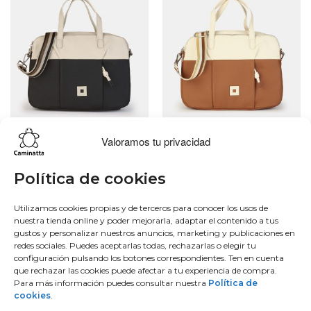
Valoramos tu privacidad
Lo más buscado
Conócenos
Conéctate
Política de cookies
Bowling
Sobre nosotros
Facebook
Utilizamos cookies propias y de terceros para conocer los usos de
nuestra tienda online y poder mejorarla, adaptar el contenido a tus
Hobo
50 aniversario
Instagram
gustos y personalizar nuestros anuncios, marketing y publicaciones en
Monedero
Únete al equipo
Twitter
redes sociales. Puedes aceptarlas todas, rechazarlas o elegir tu
Mochila
Blog
Youtube
configuración pulsando los botones correspondientes. Ten en cuenta
que rechazar las cookies puede afectar a tu experiencia de compra.
Contacto
Para más información puedes consultar nuestra
Política de
Conéctate
cookies
.