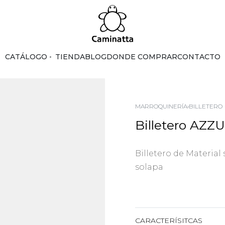
CATÁLOGO
TIENDA
BLOG
DONDE COMPRAR
CONTACTO
MARROQUINERÍA
›
BILLETERO
Billetero AZ
Billetero de Material 
solapa
CARACTERÍSITCAS