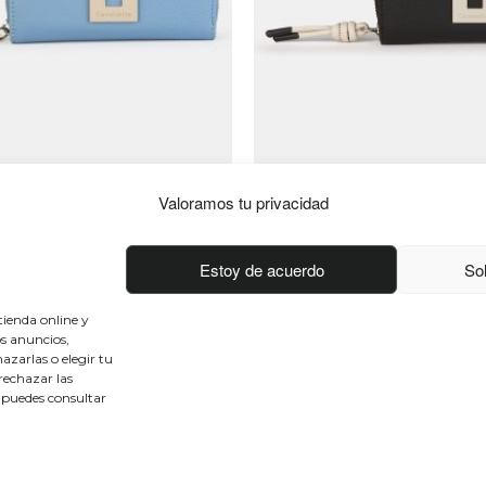
Valoramos tu privacidad
Conócenos
Conéctate
Estoy de acuerdo
Sol
Sobre nosotros
Facebook
50 aniversario
Instagram
tienda online y
os anuncios,
Únete al equipo
Twitter
azarlas o elegir tu
Blog
Youtube
rechazar las
Contacto
 puedes consultar
© 2025 Caminatta