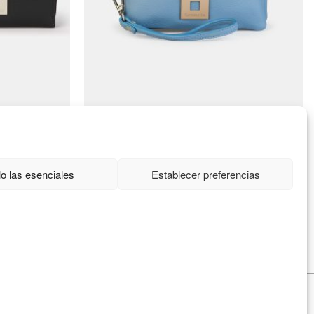
Conéctate
o las esenciales
Establecer preferencias
Manufacturas diente, S.A.
C/Idiazabal, 37 Barrio Bengoetxea
48960 Galdakao, Bizkaia
info@caminattabags.com