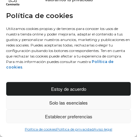
Lo más buscado
Conócenos
Conéctate
Política de cookies
Bowling
Sobre nosotros
Facebook
Utilizamos cookies propias y de terceros para conocer los usos de
nuestra tienda online y poder mejorarla, adaptar el contenido a tus
Hobo
50 aniversario
Instagram
gustos y personalizar nuestros anuncios, marketing y publicaciones en
Monedero
Únete al equipo
Twitter
redes sociales. Puedes aceptarlas todas, rechazarlas o elegir tu
Mochila
Blog
Youtube
configuración pulsando los botones correspondientes. Ten en cuenta
que rechazar las cookies puede afectar a tu experiencia de compra.
Contacto
Para más información puedes consultar nuestra
Política de
Conéctate
cookies
.
Manufacturas diente, S.A.
C/Idiazabal, 37 Barrio Bengoetxea
Estoy de acuerdo
48960 Galdakao, Bizkaia
Solo las esenciales
info@caminattabags.com
Establecer preferencias
© 2025 Caminatta
Política de cookies
Política de privacidad
Aviso legal