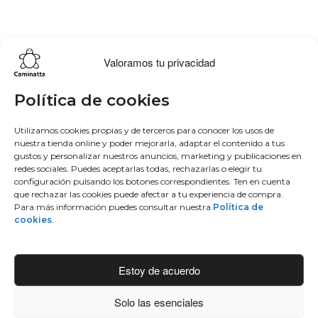
Valoramos tu privacidad
Lo más buscado
Conócenos
Conéctate
Política de cookies
Bowling
Sobre nosotros
Facebook
Utilizamos cookies propias y de terceros para conocer los usos de
nuestra tienda online y poder mejorarla, adaptar el contenido a tus
Hobo
50 aniversario
Instagram
gustos y personalizar nuestros anuncios, marketing y publicaciones en
Monedero
Únete al equipo
Twitter
redes sociales. Puedes aceptarlas todas, rechazarlas o elegir tu
Mochila
Blog
Youtube
configuración pulsando los botones correspondientes. Ten en cuenta
que rechazar las cookies puede afectar a tu experiencia de compra.
Contacto
Para más información puedes consultar nuestra
Política de
Conéctate
cookies
.
Manufacturas diente, S.A.
C/Idiazabal, 37 Barrio Bengoetxea
Estoy de acuerdo
48960 Galdakao, Bizkaia
Solo las esenciales
info@caminattabags.com